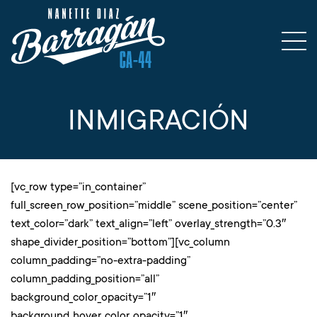
INMIGRACIÓN
[vc_row type=”in_container”
full_screen_row_position=”middle” scene_position=”center”
text_color=”dark” text_align=”left” overlay_strength=”0.3″
shape_divider_position=”bottom”][vc_column
column_padding=”no-extra-padding”
column_padding_position=”all”
background_color_opacity=”1″
background_hover_color_opacity=”1″