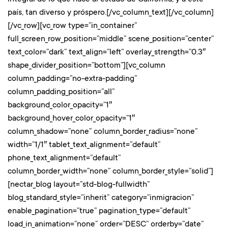
país, tan diverso y próspero.[/vc_column_text][/vc_column]
[/vc_row][vc_row type=”in_container”
full_screen_row_position=”middle” scene_position=”center”
text_color=”dark” text_align=”left” overlay_strength=”0.3″
shape_divider_position=”bottom”][vc_column
column_padding=”no-extra-padding”
column_padding_position=”all”
background_color_opacity=”1″
background_hover_color_opacity=”1″
column_shadow=”none” column_border_radius=”none”
width=”1/1″ tablet_text_alignment=”default”
phone_text_alignment=”default”
column_border_width=”none” column_border_style=”solid”]
[nectar_blog layout=”std-blog-fullwidth”
blog_standard_style=”inherit” category=”inmigracion”
enable_pagination=”true” pagination_type=”default”
load_in_animation=”none” order=”DESC” orderby=”date”