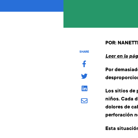
POR:
NANETT
SHARE
Leer en la pá
Por demasiado
desproporcion
Los sitios de
niños. Cada d
dolores de ca
perforación n
Esta situación