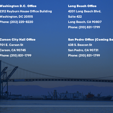
Washington D.C. Office
Long Beach Office
2312 Rayburn House Office Building
4201 Long Beach Blvd,
Washington, DC 20515
Suite 422
Phone: (202) 225-8220
Long Beach, CA 90807
Phone: (310) 831-1799
Carson City Hall Office
San Pedro Office (Coming So
701 E. Carson St
638 S. Beacon St
Carson, CA 90745
San Pedro, CA 90731
Phone: (310) 831-1799
Phone: (310) 831-1799