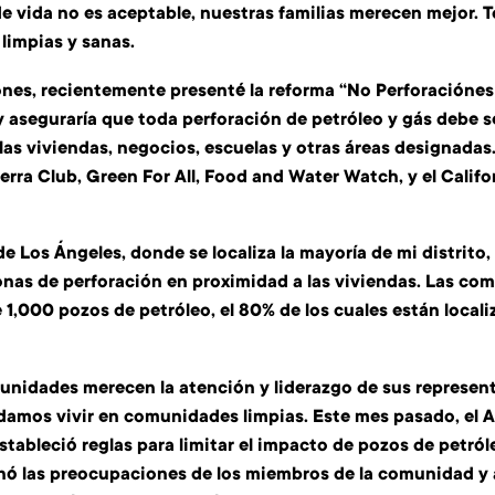
de vida no es aceptable, nuestras familias merecen mejor.
impias y sanas.
ones, recientemente presenté la reforma “No Perforación
ey aseguraría que toda perforación de petróleo y gás debe 
las viviendas, negocios, escuelas y otras áreas designadas.
ierra Club, Green For All, Food and Water Watch, y el Cali
de Los Ángeles, donde se localiza la mayoría de mi distrito
onas de perforación en proximidad a las viviendas. Las c
 1,000 pozos de petróleo, el 80% de los cuales están local
nidades merecen la atención y liderazgo de sus represent
amos vivir en comunidades limpias. Este mes pasado, el 
stableció reglas para limitar el impacto de pozos de petróle
ó las preocupaciones de los miembros de la comunidad y a