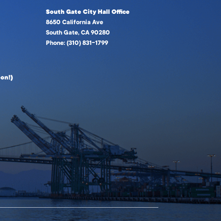
South Gate City Hall Office
8650 California Ave
South Gate, CA 90280
Phone: (310) 831-1799
on!)