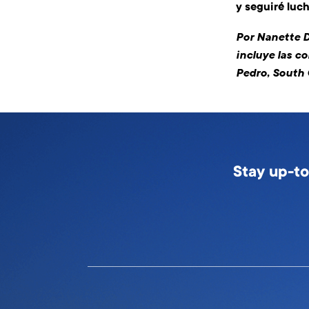
y seguiré luc
Por Nanette Dí
incluye las 
Pedro, South 
Stay up-to