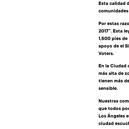
Esta calidad 
comunidades l
Por estas raz
2017”. Esta l
1,500 pies de 
apoyo de el S
Voters.
En la Ciudad 
más alta de z
tienen más de
sensible.
Nuestras comu
que todos pod
Los Ángeles e
ciudad escuch