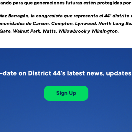
hando para que generaciones futuras estén protegidas por l
az Barragán, la congresista que representa el 44º distrito e
comunidades de Carson, Compton, Lynwood, North Long Be
Gate, Walnut Park, Watts, Willowbrook y Wilmington.
-date on District 44's latest news, update
Sign Up