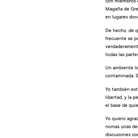
con miembros 
Magaña de Gree
en lugares dond
De hecho, de q
frecuente se p
verdaderamente
todas las part
Un ambiente li
contaminada. Se
Yo también est
libertad, y la 
el base de qui
Yo quiero agrad
nomas unas de 
discusiones co