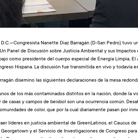
C.—Congresista Nanette Diaz Barragán (D-San Pedro) tuvo una
 Un Panel de Discusión sobre Justicia Ambiental y sus Impacto
bajo como presidente del cuerpo especial de Energía Limpia, El 
reso Hispana. La discusión fue transmitida en vivo y todavía es
rragán disemino las siguientes declaraciones de la mesa redond
 unos de los más contaminados distritos en la nación, donde la vi
ar de casas y campos de beisbol son una ocurrencia común. Des
comunidades de color, que por la cual diariamente pasan por inme
er líderes en justicia ambiental de GreenLatinos, el Caucus de 
 Georgetown y el Servicio de Investigaciones de Congreso para e