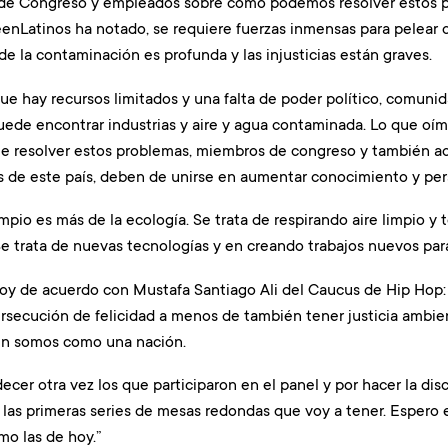
de Congreso y empleados sobre cómo podemos resolver estos p
nLatinos ha notado, se requiere fuerzas inmensas para pelear c
e la contaminación es profunda y las injusticias están graves.
ue hay recursos limitados y una falta de poder político, comuni
uede encontrar industrias y aire y agua contaminada. Lo que oí
 resolver estos problemas, miembros de congreso y también acti
es de este país, deben de unirse en aumentar conocimiento y per
mpio es más de la ecología. Se trata de respirando aire limpio 
 trata de nuevas tecnologías y en creando trabajos nuevos para 
oy de acuerdo con Mustafa Santiago Ali del Caucus de Hip Hop:
persecución de felicidad a menos de también tener justicia ambie
en somos como una nación.
ecer otra vez los que participaron en el panel y por hacer la di
las primeras series de mesas redondas que voy a tener. Espero e
mo las de hoy.”